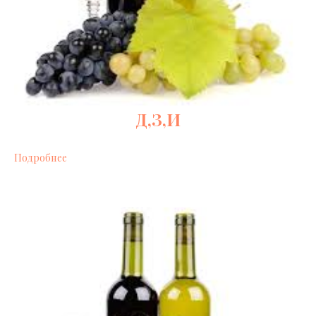
Д,З,И
Подробнее