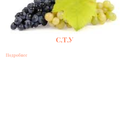
С,Т,У
Подробнее