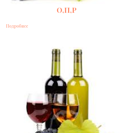
О,П,Р
Подробнее