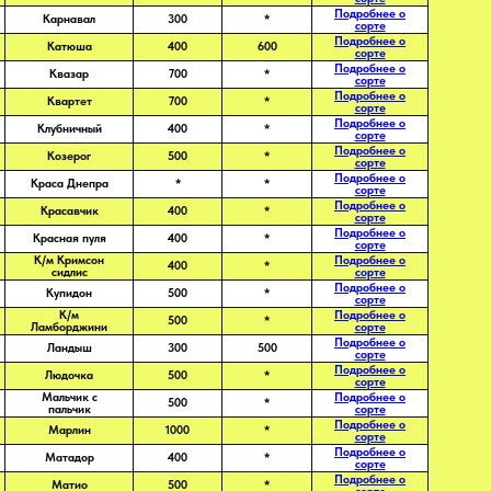
Подробнее о
Карнавал
300
*
сорте
Подробнее о
Катюша
400
600
сорте
Подробнее о
Квазар
700
*
сорте
Подробнее о
Квартет
700
*
сорте
Подробнее о
Клубничный
400
*
сорте
Подробнее о
Козерог
500
*
сорте
Подробнее о
Краса Днепра
*
*
сорте
Подробнее о
Красавчик
400
*
сорте
Подробнее о
Красная пуля
400
*
сорте
К/м Кримсон
Подробнее о
400
*
сидлис
сорте
Подробнее о
Купидон
500
*
сорте
К/м
Подробнее о
500
*
Ламборджини
сорте
Подробнее о
Ландыш
300
500
сорте
Подробнее о
Людочка
500
*
сорте
Мальчик с
Подробнее о
500
*
пальчик
сорте
Подробнее о
Марлин
1000
*
сорте
Подробнее о
Матадор
400
*
сорте
Подробнее о
Матио
500
*