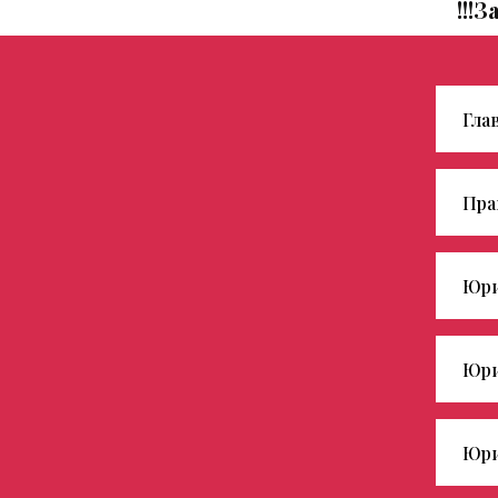
!!!
Гла
Пра
Юри
Юри
Юри