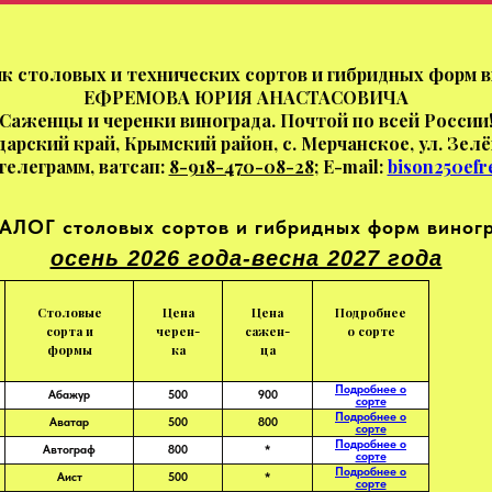
к столовых и технических сортов и гибридных форм в
ЕФРЕМОВА ЮРИЯ АНАСТАСОВИЧА
Саженцы и черенки винограда. Почтой по всей России
арский край, Крымский район, с. Мерчанское, ул. Зелё
телеграмм, ватсап:
8-918-470-08-28
; E-mail:
bison250ef
ТАЛОГ
столовых сортов и гибридных форм виног
осень 2026 года-весна 2027 года
Столовые
Цена
Цена
Подробнее
сорта и
черен-
сажен-
о сорте
формы
ка
ца
Подробнее о
Абажур
500
900
сорте
Подробнее о
Аватар
500
800
сорте
Подробнее о
Автограф
800
*
сорте
Подробнее о
Аист
500
*
сорте