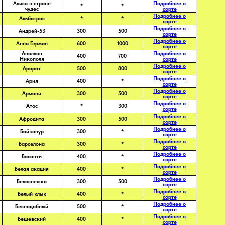
Алиса в стране
Подробнее о
*
*
чудес
сорте
Подробнее о
Альбатрос
*
*
сорте
Подробнее о
Андрей-53
300
500
сорте
Подробнее о
Анна Герман
600
1000
сорте
Аполлон
Подробнее о
400
700
Никополя
сорте
Подробнее о
Арарат
500
800
сорте
Подробнее о
Ария
400
*
сорте
Подробнее о
Армани
300
500
сорте
Подробнее о
Атос
*
300
сорте
Подробнее о
Афродита
300
500
сорте
Подробнее о
Байконур
300
*
сорте
Подробнее о
Барселона
300
*
сорте
Подробнее о
Басанти
400
*
сорте
Подробнее о
Белая акация
400
*
сорте
Подробнее о
Белоснежка
300
500
сорте
Подробнее о
Белый клык
400
*
сорте
Подробнее о
Бесподобный
500
*
сорте
Подробнее о
Бешевский
400
*
сорте