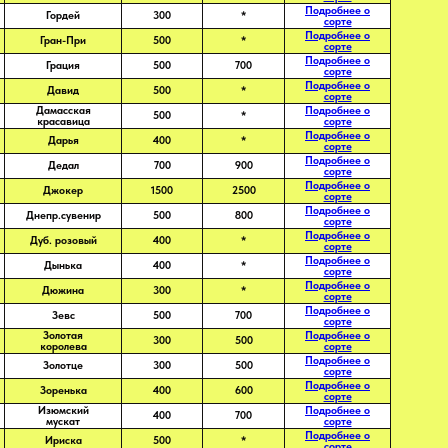
Подробнее о
Гордей
300
*
сорте
Подробнее о
Гран-При
500
*
сорте
Подробнее о
Грация
500
700
сорте
Подробнее о
Давид
500
*
сорте
Дамасская
Подробнее о
500
*
красавица
сорте
Подробнее о
Дарья
400
*
сорте
Подробнее о
Дедал
700
900
сорте
Подробнее о
Джокер
1500
2500
сорте
Подробнее о
Днепр.сувенир
500
800
сорте
Подробнее о
Дуб. розовый
400
*
сорте
Подробнее о
Дынька
400
*
сорте
Подробнее о
Дюжина
300
*
сорте
Подробнее о
Зевс
500
700
сорте
Золотая
Подробнее о
300
500
королева
сорте
Подробнее о
Золотце
300
500
сорте
Подробнее о
Зоренька
400
600
сорте
Изюмский
Подробнее о
400
700
мускат
сорте
Подробнее о
Ириска
500
*
сорте