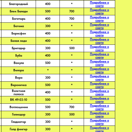
Подробнее о
Благородный
400
*
сорте
Подробнее о
Блек Балади
500
700
сорте
Подробнее о
Богатырь
400
700
сорте
Подробнее о
Богема
300
*
сорте
Подробнее о
Борисфен
400
*
сорте
Подробнее о
Белая леди
400
*
сорте
Подробнее о
Бригадир
300
500
сорте
Подробнее о
Буба
400
*
сорте
Подробнее о
Вакула
500
*
сорте
Подробнее о
Велора
*
*
сорте
Подробнее о
Вера
300
*
сорте
Подробнее о
Вероничка
500
*
сорте
Взлетная
Подробнее о
400
*
полоса
сорте
Подробнее о
ВК 49-03-10
500
*
сорте
Подробнее о
Воплощение
500
700
сорте
Подробнее о
Гелиодор
300
500
сорте
Подробнее о
Гладиатор
300
*
сорте
Подробнее о
Голд фингер
300
*
сорте