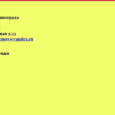
инограда
!
ная д.23
remov@yandex.ru
рада