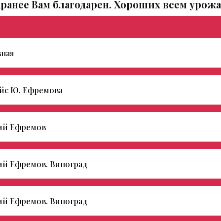
Заранее Вам благодарен. Хороших всем урожае
вная
йс Ю. Ефремова
й Ефремов
й Ефремов. Виноград
й Ефремов. Виноград