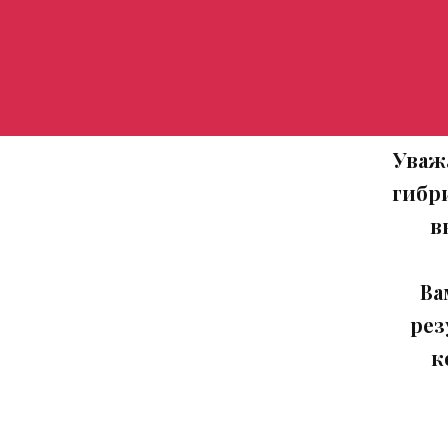
Уваж
гибр
в
Ва
рез
к