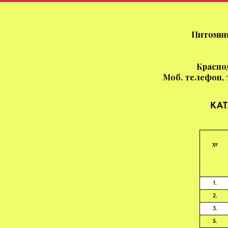
Питомни
Краснод
Моб. телефон, 
КА
№
1.
2.
3.
5.