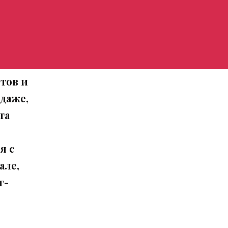
тов и
даже,
та
я с
але,
г-