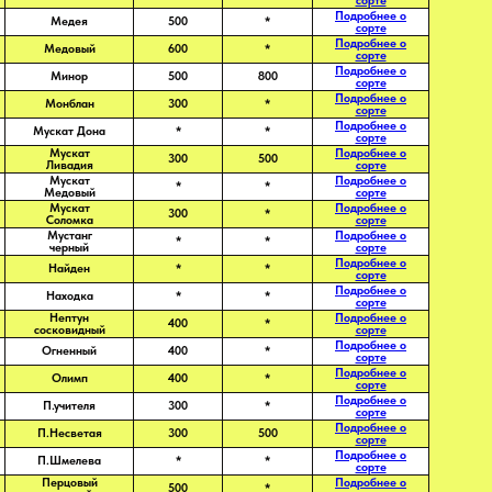
сорте
Подробнее о
Медея
500
*
сорте
Подробнее о
Медовый
600
*
сорте
Подробнее о
Минор
500
800
сорте
Подробнее о
Монблан
300
*
сорте
Подробнее о
Мускат Дона
*
*
сорте
Мускат
Подробнее о
300
500
Ливадия
сорте
Мускат
Подробнее о
*
*
Медовый
сорте
Мускат
Подробнее о
300
*
Соломка
сорте
Мустанг
Подробнее о
*
*
черный
сорте
Подробнее о
Найден
*
*
сорте
Подробнее о
Находка
*
*
сорте
Нептун
Подробнее о
400
*
сосковидный
сорте
Подробнее о
Огненный
400
*
сорте
Подробнее о
Олимп
400
*
сорте
Подробнее о
П.учителя
300
*
сорте
Подробнее о
П.Несветая
300
500
сорте
Подробнее о
П.Шмелева
*
*
сорте
Перцовый
Подробнее о
500
*