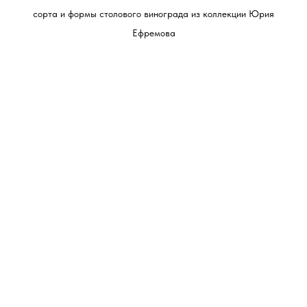
сорта и формы столового винограда из коллекции Юрия
Ефремова
Позвоните или напишите
мне:
Телефон:
+7(918) 470-08-28
Мой адрес: