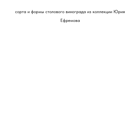
сорта и формы столового винограда из коллекции Юрия
Ефремова
Позвоните или напишите
мне:
Телефон:
+7(918) 470-08-28
Мой адрес: